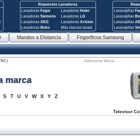
Repuestos Lavadoras
Repue
Lavadoras
Fagor
Lavadoras
Haier
Lavavajillas
Fa
y
Lavadoras
Siemens
Lavadoras
LG
Lavavajillas
Bo
t
Lavadoras
AEG
Lavadoras
Ariston
Lavavajillas
A
Lavadoras
Beko
Más marcas lavad.
Lavavajillas
S
r
Mandos a Distancia
Frigoríficos Samsung
(TRC)
Seleccione Marca
la marca
R
S
T
U
V
W
X
Y
Z
Televisor C