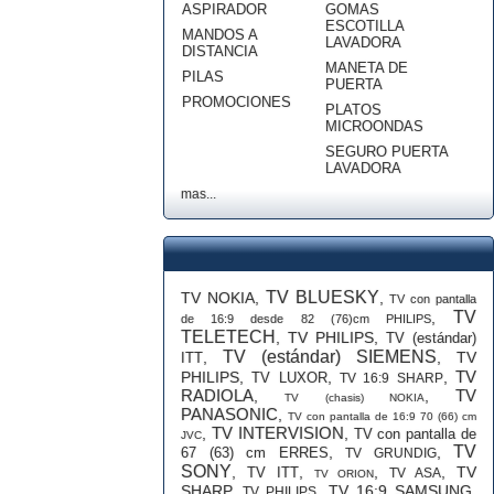
ASPIRADOR
GOMAS
ESCOTILLA
MANDOS A
LAVADORA
DISTANCIA
MANETA DE
PILAS
PUERTA
PROMOCIONES
PLATOS
MICROONDAS
SEGURO PUERTA
LAVADORA
mas...
TV BLUESKY
TV NOKIA
,
,
TV con pantalla
TV
,
de 16:9 desde 82 (76)cm PHILIPS
TELETECH
,
TV PHILIPS
,
TV (estándar)
TV (estándar) SIEMENS
,
,
TV
ITT
TV
PHILIPS
,
,
,
TV LUXOR
TV 16:9 SHARP
RADIOLA
TV
,
,
TV (chasis) NOKIA
PANASONIC
,
TV con pantalla de 16:9 70 (66) cm
TV INTERVISION
,
,
TV con pantalla de
JVC
TV
,
,
67 (63) cm ERRES
TV GRUNDIG
SONY
,
,
,
,
TV
TV ITT
TV ASA
TV ORION
SHARP
,
,
TV 16:9 SAMSUNG
,
TV PHILIPS