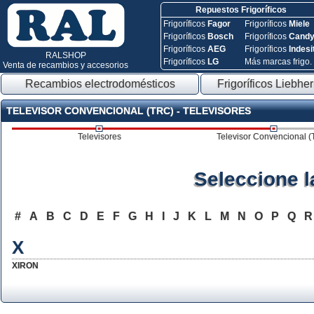
Repuestos Frigoríficos
Frigoríficos
Fagor
Frigoríficos
Miele
Frigoríficos
Bosch
Frigoríficos
Cand
Frigoríficos
AEG
Frigoríficos
Indesi
RALSHOP
Frigoríficos
LG
Más marcas frigo.
Venta de recambios y accesorios
Recambios electrodomésticos
Frigoríficos Liebher
TELEVISOR CONVENCIONAL (TRC) - TELEVISORES
Televisores
Televisor Convencional 
Seleccione 
#
A
B
C
D
E
F
G
H
I
J
K
L
M
N
O
P
Q
X
XIRON