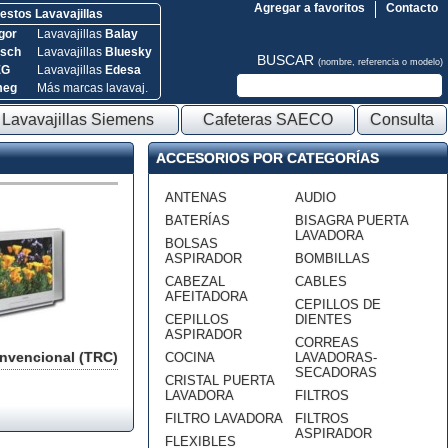
Agregar a favoritos
Contacto
stos Lavavajillas
gor
Lavavajillas
Balay
sch
Lavavajillas
Bluesky
BUSCAR
(nombre, referencia o modelo)
EG
Lavavajillas
Edesa
meg
Más marcas lavavaj.
Lavavajillas Siemens
Cafeteras SAECO
Consulta
ACCESORIOS POR CATEGORÍAS
ANTENAS
AUDIO
BATERÍAS
BISAGRA PUERTA
LAVADORA
BOLSAS
ASPIRADOR
BOMBILLAS
CABEZAL
CABLES
AFEITADORA
CEPILLOS DE
CEPILLOS
DIENTES
ASPIRADOR
CORREAS
onvencional (TRC)
COCINA
LAVADORAS-
SECADORAS
CRISTAL PUERTA
LAVADORA
FILTROS
FILTRO LAVADORA
FILTROS
ASPIRADOR
FLEXIBLES