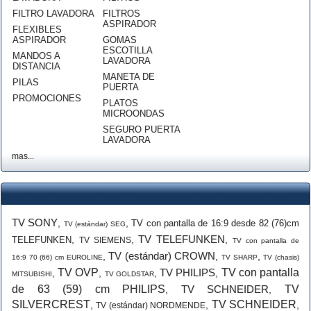
FILTRO LAVADORA
FILTROS
ASPIRADOR
FLEXIBLES
ASPIRADOR
GOMAS
ESCOTILLA
MANDOS A
LAVADORA
DISTANCIA
MANETA DE
PILAS
PUERTA
PROMOCIONES
PLATOS
MICROONDAS
SEGURO PUERTA
LAVADORA
mas...
TV SONY
,
,
TV con pantalla de 16:9 desde 82 (76)cm
TV (estándar) SEG
TV TELEFUNKEN
,
,
,
TELEFUNKEN
TV SIEMENS
TV con pantalla de
TV (estándar) CROWN
,
,
,
16:9 70 (66) cm EUROLINE
TV SHARP
TV (chasis)
TV OVP
TV PHILIPS
TV con pantalla
,
,
,
,
MITSUBISHI
TV GOLDSTAR
de 63 (59) cm PHILIPS
TV SCHNEIDER
TV
,
,
SILVERCREST
TV SCHNEIDER
,
,
,
TV (estándar) NORDMENDE