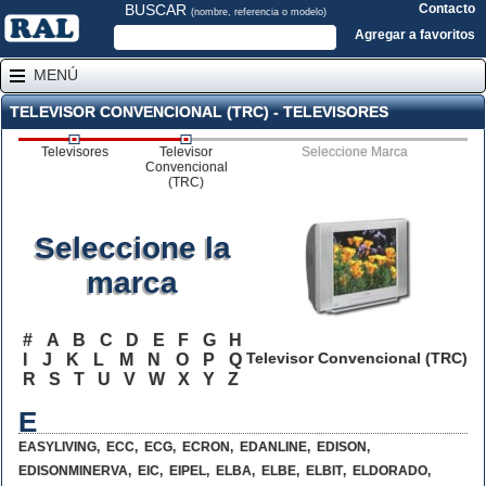
BUSCAR
Contacto
(nombre, referencia o modelo)
Agregar a favoritos
MENÚ
TELEVISOR CONVENCIONAL (TRC) - TELEVISORES
Televisores
Televisor
Seleccione Marca
Convencional
(TRC)
Seleccione la
marca
#
A
B
C
D
E
F
G
H
Televisor Convencional (TRC)
I
J
K
L
M
N
O
P
Q
R
S
T
U
V
W
X
Y
Z
E
EASYLIVING
,
ECC
,
ECG
,
ECRON
,
EDANLINE
,
EDISON
,
EDISONMINERVA
,
EIC
,
EIPEL
,
ELBA
,
ELBE
,
ELBIT
,
ELDORADO
,