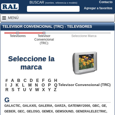
BUSCAR
Contacto
(nombre, referencia o modelo)
Agregar a favoritos
MENÚ
TELEVISOR CONVENCIONAL (TRC) - TELEVISORES
Televisores
Televisor
Seleccione Marca
Convencional
(TRC)
Seleccione la
marca
#
A
B
C
D
E
F
G
H
Televisor Convencional (TRC)
I
J
K
L
M
N
O
P
Q
R
S
T
U
V
W
X
Y
Z
G
GALACTIC
,
GALAXIS
,
GALERIA
,
GARZA
,
GATEWAY2000
,
GBC
,
GE
,
GEBER
,
GEC
,
GELOSO
,
GEMEX
,
GEMSOUND
,
GENERALELECTRIC
,