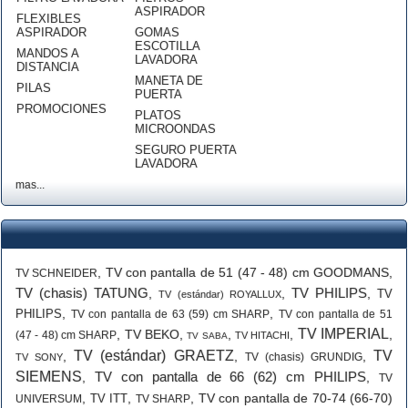
ASPIRADOR
FLEXIBLES
ASPIRADOR
GOMAS
ESCOTILLA
MANDOS A
LAVADORA
DISTANCIA
MANETA DE
PILAS
PUERTA
PROMOCIONES
PLATOS
MICROONDAS
SEGURO PUERTA
LAVADORA
mas...
,
TV con pantalla de 51 (47 - 48) cm GOODMANS
,
TV SCHNEIDER
TV (chasis) TATUNG
TV PHILIPS
,
,
,
TV
TV (estándar) ROYALLUX
,
,
PHILIPS
TV con pantalla de 63 (59) cm SHARP
TV con pantalla de 51
TV IMPERIAL
,
TV BEKO
,
,
,
,
(47 - 48) cm SHARP
TV HITACHI
TV SABA
TV (estándar) GRAETZ
TV
,
,
,
TV (chasis) GRUNDIG
TV SONY
SIEMENS
TV con pantalla de 66 (62) cm PHILIPS
,
,
TV
,
,
,
TV con pantalla de 70-74 (66-70)
TV ITT
UNIVERSUM
TV SHARP