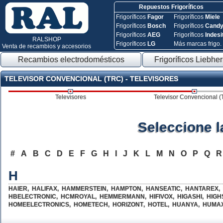
Repuestos Frigoríficos
Frigoríficos
Fagor
Frigoríficos
Miele
Frigoríficos
Bosch
Frigoríficos
Cand
Frigoríficos
AEG
Frigoríficos
Indesi
RALSHOP
Frigoríficos
LG
Más marcas frigo.
Venta de recambios y accesorios
Recambios electrodomésticos
Frigoríficos Liebher
TELEVISOR CONVENCIONAL (TRC) - TELEVISORES
Televisores
Televisor Convencional 
Seleccione 
#
A
B
C
D
E
F
G
H
I
J
K
L
M
N
O
P
Q
H
HAIER
,
HALIFAX
,
HAMMERSTEIN
,
HAMPTON
,
HANSEATIC
,
HANTAREX
,
HBELECTRONIC
,
HCMROYAL
,
HEMMERMANN
,
HIFIVOX
,
HIGASHI
,
HIGH
HOMEELECTRONICS
,
HOMETECH
,
HORIZONT
,
HOTEL
,
HUANYA
,
HUMA