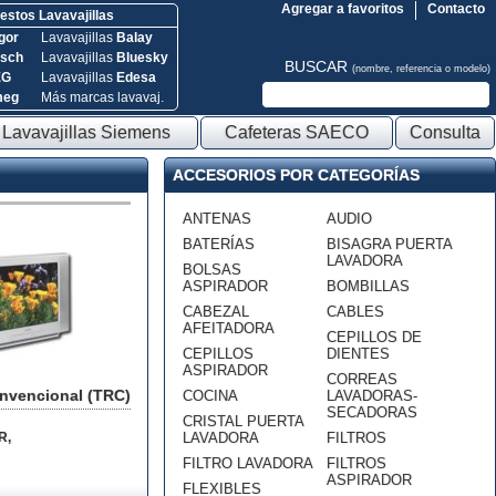
Agregar a favoritos
Contacto
stos Lavavajillas
gor
Lavavajillas
Balay
sch
Lavavajillas
Bluesky
BUSCAR
(nombre, referencia o modelo)
EG
Lavavajillas
Edesa
meg
Más marcas lavavaj.
Lavavajillas Siemens
Cafeteras SAECO
Consulta
ACCESORIOS POR CATEGORÍAS
ANTENAS
AUDIO
BATERÍAS
BISAGRA PUERTA
LAVADORA
BOLSAS
ASPIRADOR
BOMBILLAS
CABEZAL
CABLES
AFEITADORA
CEPILLOS DE
CEPILLOS
DIENTES
ASPIRADOR
CORREAS
onvencional (TRC)
COCINA
LAVADORAS-
SECADORAS
CRISTAL PUERTA
R
,
LAVADORA
FILTROS
FILTRO LAVADORA
FILTROS
ASPIRADOR
FLEXIBLES