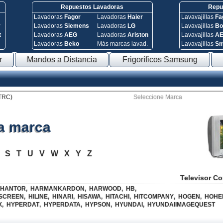
Repuestos Lavadoras
Repue
Lavadoras
Fagor
Lavadoras
Haier
Lavavajillas
Fa
y
Lavadoras
Siemens
Lavadoras
LG
Lavavajillas
Bo
t
Lavadoras
AEG
Lavadoras
Ariston
Lavavajillas
A
Lavadoras
Beko
Más marcas lavad.
Lavavajillas
S
r
Mandos a Distancia
Frigoríficos Samsung
(TRC)
Seleccione Marca
la marca
R
S
T
U
V
W
X
Y
Z
Televisor C
HANTOR
,
HARMANKARDON
,
HARWOOD
,
HB
,
SCREEN
,
HILINE
,
HINARI
,
HISAWA
,
HITACHI
,
HITCOMPANY
,
HOGEN
,
HOHE
X
,
HYPERDAT
,
HYPERDATA
,
HYPSON
,
HYUNDAI
,
HYUNDAIIMAGEQUEST