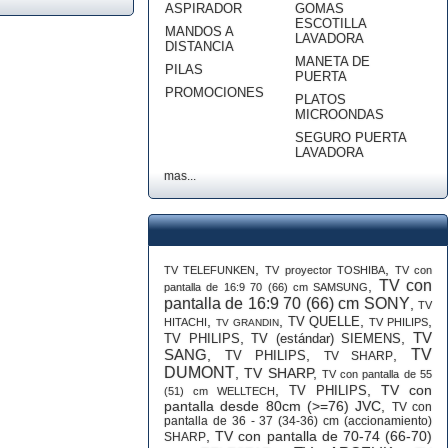
ASPIRADOR
GOMAS
ESCOTILLA
MANDOS A
LAVADORA
DISTANCIA
MANETA DE
PILAS
PUERTA
PROMOCIONES
PLATOS
MICROONDAS
SEGURO PUERTA
LAVADORA
mas...
,
,
TV TELEFUNKEN
TV proyector TOSHIBA
TV con
TV con
,
pantalla de 16:9 70 (66) cm SAMSUNG
pantalla de 16:9 70 (66) cm SONY
,
TV
,
,
,
,
TV QUELLE
HITACHI
TV PHILIPS
TV GRANDIN
TV
,
,
TV PHILIPS
TV (estándar) SIEMENS
SANG
TV
,
,
,
TV PHILIPS
TV SHARP
DUMONT
,
TV SHARP
,
TV con pantalla de 55
,
,
TV con
TV PHILIPS
(51) cm WELLTECH
pantalla desde 80cm (>=76) JVC
,
TV con
pantalla de 36 - 37 (34-36) cm (accionamiento)
,
TV con pantalla de 70-74 (66-70)
SHARP