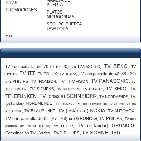
MANETA DE
PILAS
PUERTA
PROMOCIONES
PLATOS
MICROONDAS
SEGURO PUERTA
LAVADORA
mas...
TV BEKO
,
,
TV con pantalla de 70-74 (66-70) cm PANASONIC
TV
TV ITT
,
,
,
,
TV con pantalla de 42 (38 - 39)
TV FINLUX
DYRAS
TV SHARP
TV PANASONIC
,
,
TV THOMSON
,
,
cm PHILIPS
TV THOMSON
TV
TV
,
,
,
,
TV BEKO
,
TV SIEMENS
TV HITACHI
TELEFUNKEN
TV KATHREIN
TELEFUNKEN
TV (chasis) SCHNEIDER
,
,
,
TV
TV NORDMENDE
,
,
(estándar) NORDMENDE
TV RACKS
TV con pantalla de 70-74 (66-70) cm
TV (estándar) NOKIA
,
,
,
,
TV BLAUPUNKT
TV AUTOVOX
ARISTONA
TV con pantalla de 51 (47 - 48) cm GRUNDIG
,
,
TV PHILIPS
TV con
TV (estándar) GRUNDIG
,
,
pantalla de 70-74 (66-70) cm LUXOR
TV SCHNEIDER
,
Combinación TV - Vídeo - DVD PHILIPS