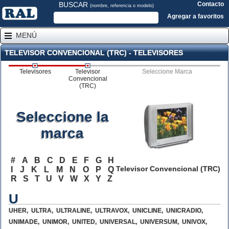
BUSCAR
Contacto
(nombre, referencia o modelo)
Agregar a favoritos
MENÚ
TELEVISOR CONVENCIONAL (TRC) - TELEVISORES
Televisores
Televisor
Seleccione Marca
Convencional
(TRC)
Seleccione la
marca
#
A
B
C
D
E
F
G
H
Televisor Convencional (TRC)
I
J
K
L
M
N
O
P
Q
R
S
T
U
V
W
X
Y
Z
U
UHER
,
ULTRA
,
ULTRALINE
,
ULTRAVOX
,
UNICLINE
,
UNICRADIO
,
UNIMADE
,
UNIMOR
,
UNITED
,
UNIVERSAL
,
UNIVERSUM
,
UNIVOX
,